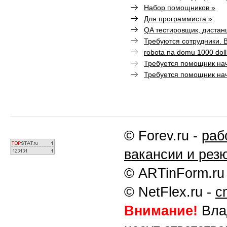
Набор помощников »
Для программиста »
QA тестировщик, дистан
Требуются сотрудники. 
robota na domu 1000 doll
Требуется помощник н
Требуется помощник н
© Forev.ru -
раб
вакансии и рез
© ARTinForm.ru
© NetFlex.ru -
c
Внимание!
Влад