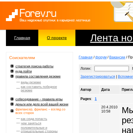
Лента но
Главная
О проекте
Соискателям
Главная
/
форум
/
Вакансии
/ Пр
стратегия поиска работы
Логин:
куда пойти
правила составления резюме
Зарегистрироваться
|
Вспомни
виды резюме
как составить победное
Автор
Дата
Пригл
резюме
Pages
:
1
собеседование – правила игры
деньги или дело всей вашей жизни
20.4.2010
Мы
фрилансер, фриланс – взгляд со
10:58
всех сторон
ре
как сюда попасть
чем заняться
на
положительные и
отрицательные стороны