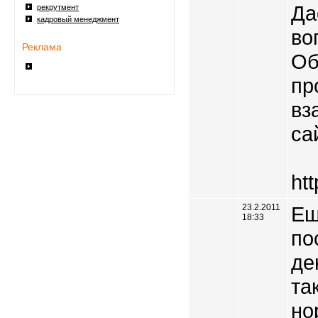
Да
рекрутмент
кадровый менеджмент
во
Реклама
Об
пр
вз
са
htt
23.2.2011
Ещ
18:33
по
де
та
но