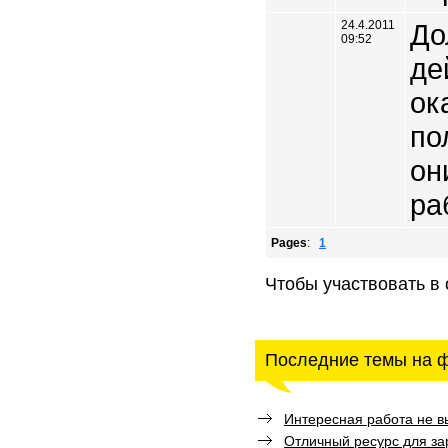
24.4.2011
До
09:52
де
ок
по
он
ра
Pages
:
1
Чтобы участвовать в
Последние темы на 
Интересная работа не в
Отличный ресурс для зар