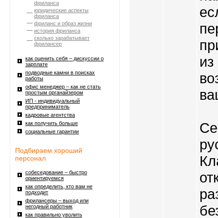
фриланса
ес
юридические аспекты
фриланса
фриланс и образ жизни
пе
история фриланса
сколько зарабатывает
пр
фрилансер
из
как оценить себя – дискуссии о
зарплате
подводные камни в поисках
во
работы
офис менеджер – как не стать
ва
простым органайзером
ИП - индивидуальный
предприниматель
кадровые агентства
Се
как получить больше
социальные гарантии
ру
Подбираем хороший
Кл
персонал
собеседование – быстро
от
ориентируемся
как определить, кто вам не
ра
подходит
фрилансеры – выход или
бе
негодный работник
как правильно уволить